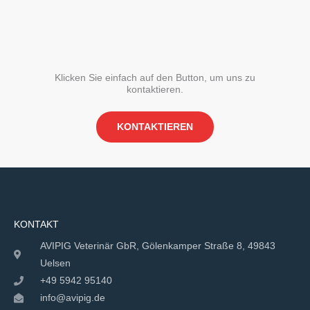
Klicken Sie einfach auf den Button, um uns zu
kontaktieren.
KONTAKTIEREN
KONTAKT
AVIPIG Veterinär GbR, Gölenkamper Straße 8, 49843
Uelsen
+49 5942 95140
info@avipig.de